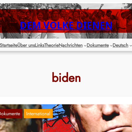
DEM VOLKE DIENEN
Startseite
Über uns
Links
Theorie
Nachrichten
Dokumente
Deutsch
biden
Dokumente
International
eue Asylpolitik in den USA – Biden oder