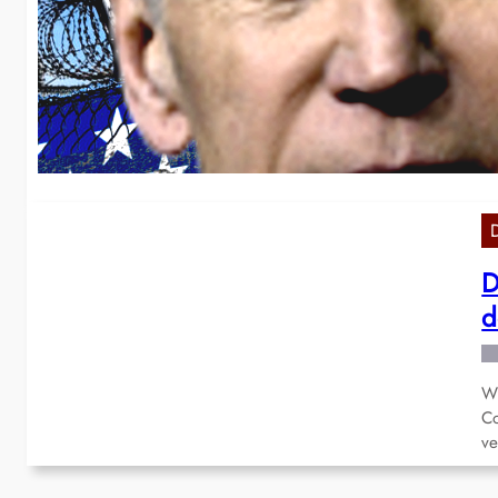
T
Di
Fe
vo
D
d
Wi
Co
v