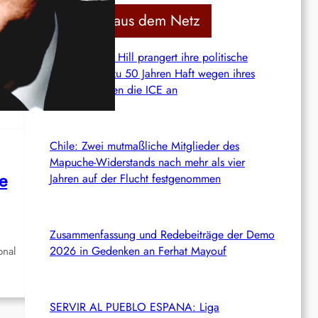
c
Aktuelles aus dem Netz
h
USA: Autumn Hill prangert ihre politische
Verurteilung zu 50 Jahren Haft wegen ihres
ung
Kampfes gegen die ICE an
Chile: Zwei mutmaßliche Mitglieder des
Mapuche-Widerstands nach mehr als vier
e
Jahren auf der Flucht festgenommen
Zusammenfassung und Redebeiträge der Demo
2026 in Gedenken an Ferhat Mayouf
onal
SERVIR AL PUEBLO ESPANA: Liga