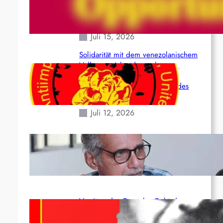
(Maoistisch): Postmoderner
Opportunismus
Juli 15, 2026
Solidarität mit dem venezolanischem
Volk angesichts der verlorenen
Leben und der katastrophalen
Situation durch die Erdbeben des
24. Juni!
Juli 12, 2026
Indien: „Die Politik der Kapitulation“
von K. Murali (Ajith)
Juli 1, 2026
Vorsitzender Gonzalo: Gebt das
Leben für die Partei und die
Revolution!