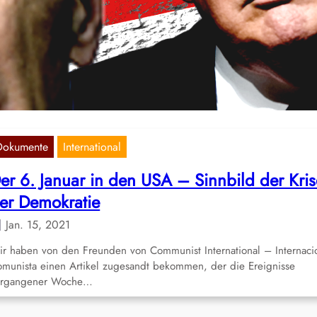
rump?
Feb. 22, 2023
e US-Regierung um Joe Biden hat am gestrigen Dienstag, den 21.
bruar die bereits im Januar angekündigte neue Einwanderungsregel
rgestellt.…
Dokumente
International
er 6. Januar in den USA – Sinnbild der Kris
er Demokratie
Jan. 15, 2021
r haben von den Freunden von Communist International – Internaci
munista einen Artikel zugesandt bekommen, der die Ereignisse
ergangener Woche…