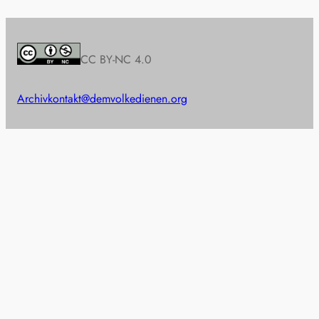
CC BY-NC 4.0
Archiv
kontakt@demvolkedienen.org