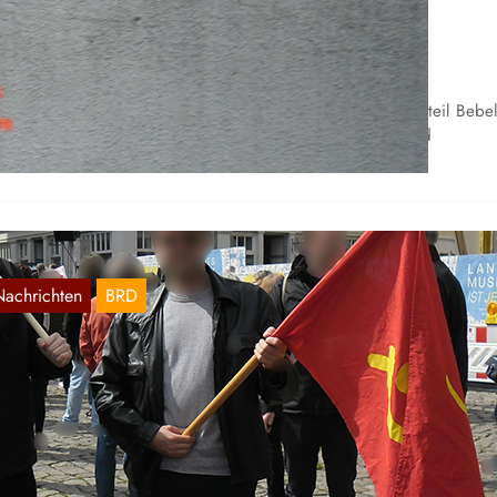
evolutionären und Rebellierenden in
rankreich
Juli 29, 2023
 den letzten Tagen wurden im Braunschweiger Arbeiterstadtteil Bebe
ne Reihe von Stancils mit dem Slogan „Support the arrested
volutionaries…
Nachrichten
BRD
raunschweig am 1. Mai
Mai 3, 2023
 Braunschweig beteiligte sich in diesem Jahr zum ersten mal ein
ntingent proletarischer Revolutionäre an den Aktivitäten rund um d