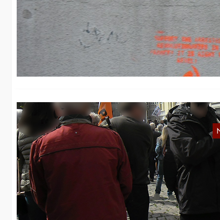
R
F
In
ei
re
B
In
Ko