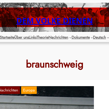
DEM VOLKE DIENEN
Startseite
Über uns
Links
Theorie
Nachrichten
Dokumente
Deutsch
braunschweig
Nachrichten
Europa
raunschweig: Solidarität mit den