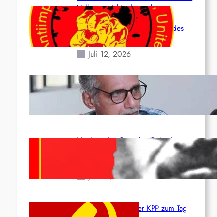
Volk angesichts der verlorenen
Leben und der katastrophalen
Situation durch die Erdbeben des
24. Juni!
Juli 12, 2026
Indien: „Die Politik der Kapitulation“
von K. Murali (Ajith)
Juli 1, 2026
Vorsitzender Gonzalo: Gebt das
Leben für die Partei und die
Revolution!
Juni 19, 2026
Beschluss des ZK der KPP zum Tag