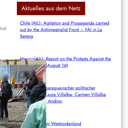
c
Aktuelles aus dem Netz
h
Chile (AIL): Agitation and Propaganda carried
lhof
out by the Antiimperialist Front – FAI in La
Serena
Mexico(AIL): Report on the Protests Against the
Zionist Entity (August 1st)
Hungerstreik paraguayischer politischer
Gefangener: Laura Villalba, Carmen Villalba
und Francisca Andino
en…
Siedlerterror im Westjordanland