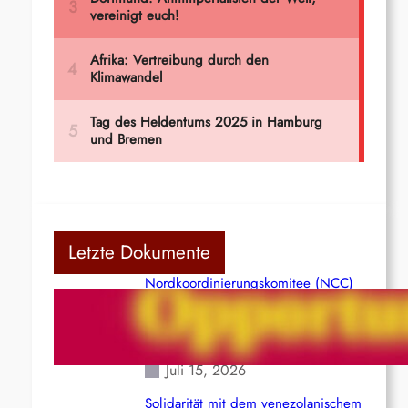
Letzte Dokumente
Nordkoordinierungskomitee (NCC)
der Kommunistischen Partei Indiens
(Maoistisch): Postmoderner
Opportunismus
Juli 15, 2026
Solidarität mit dem venezolanischem