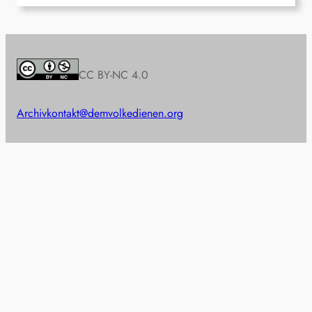
CC BY-NC 4.0
Archiv
kontakt@demvolkedienen.org