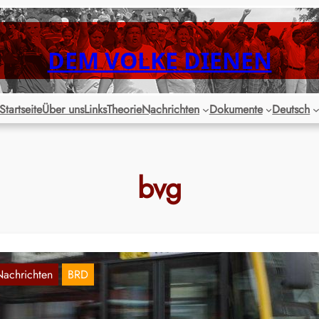
DEM VOLKE DIENEN
Startseite
Über uns
Links
Theorie
Nachrichten
Dokumente
Deutsch
bvg
Nachrichten
BRD
erlin: BVG kürzt das Busangebot wegen