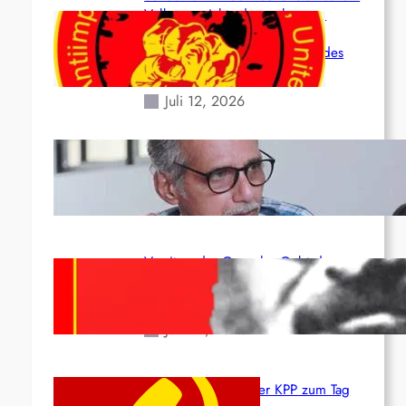
Volk angesichts der verlorenen
Leben und der katastrophalen
Situation durch die Erdbeben des
24. Juni!
Juli 12, 2026
Indien: „Die Politik der Kapitulation“
von K. Murali (Ajith)
Juli 1, 2026
Vorsitzender Gonzalo: Gebt das
Leben für die Partei und die
Revolution!
Juni 19, 2026
Beschluss des ZK der KPP zum Tag