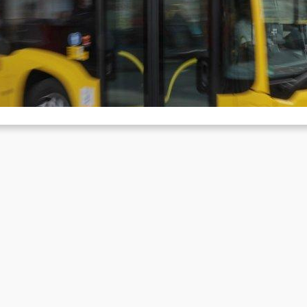
ehlenden Fahrern
Nov. 19, 2023
m Fahrplanwechsel am 10. Dezember reduzieren die Berliner
rkehrsbetriebe (BVG) ihr Busangebot drastisch. Grund dafür, ist laut
em Unternehmen Personalmangel.