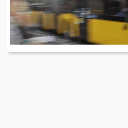
f
Zu
Ve
d