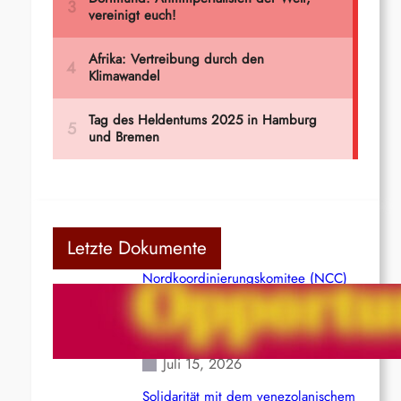
Letzte Dokumente
Nordkoordinierungskomitee (NCC)
der Kommunistischen Partei Indiens
(Maoistisch): Postmoderner
Opportunismus
Juli 15, 2026
Solidarität mit dem venezolanischem