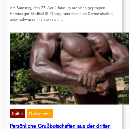
Am Samstag, den 27. April, fand im arabisch geprägten
Hamburger Stadtteil St. Georg abermals eine Demonstration
unter schwarzen Fahnen statt.…
Kultur
Dokumente
Persönliche Grußbotschaften aus der dritten