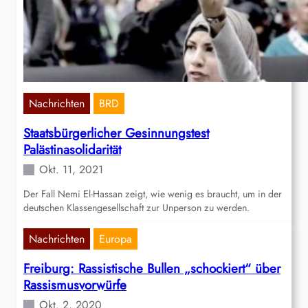
Nachrichten
BRD
Staatsbürgerlicher Gesinnungstest
Palästinasolidarität
Okt. 11, 2021
Der Fall Nemi El-Hassan zeigt, wie wenig es braucht, um in der
deutschen Klassengesellschaft zur Unperson zu werden.
Nachrichten
Europa
Freiburg: Rassistische Bullen „schockiert“ über
Rassismusvorwürfe
Okt. 2, 2020