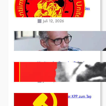
Leben und der katastrophalen
Situation durch die Erdbeben des
24. Juni!
Juli 12, 2026
Indien: „Die Politik der Kapitulation“
von K. Murali (Ajith)
Juli 1, 2026
Vorsitzender Gonzalo: Gebt das
Leben für die Partei und die
Revolution!
Juni 19, 2026
Beschluss des ZK der KPP zum Tag
des Heldentums