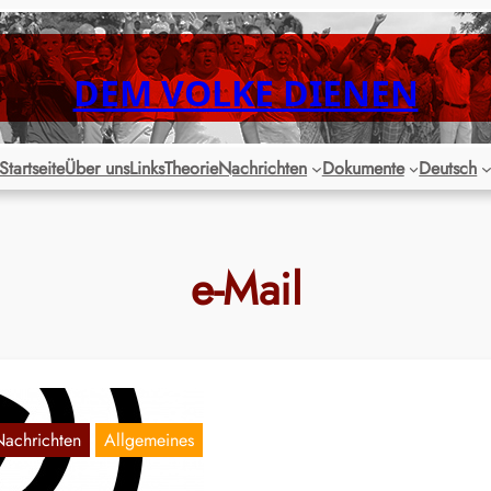
DEM VOLKE DIENEN
Startseite
Über uns
Links
Theorie
Nachrichten
Dokumente
Deutsch
e-Mail
Nachrichten
Allgemeines