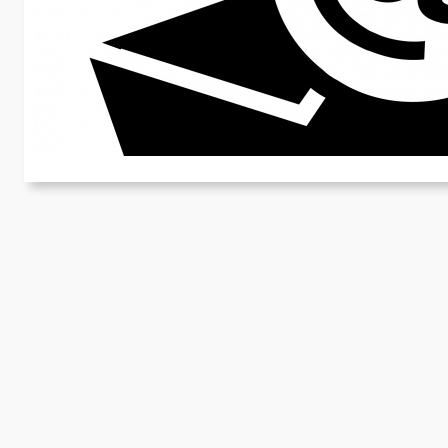
E
Wi
E-
wi