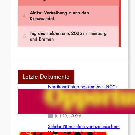
Letzte Dokumente
Nordkoordinierungskomitee (NCC)
der Kommunistischen Partei Indiens
(Maoistisch): Postmoderner
Opportunismus
Juli 15, 2026
Solidarität mit dem venezolanischem
Volk angesichts der verlorenen