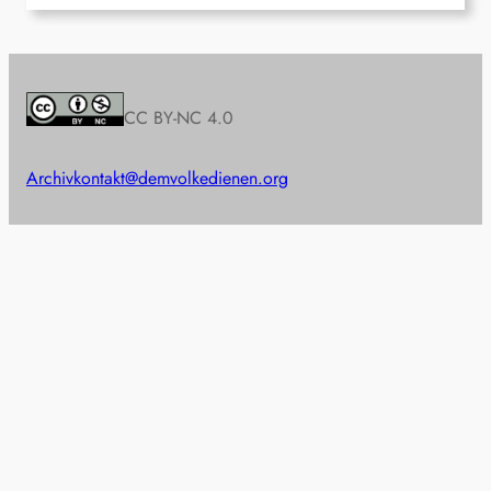
CC BY-NC 4.0
Archiv
kontakt@demvolkedienen.org