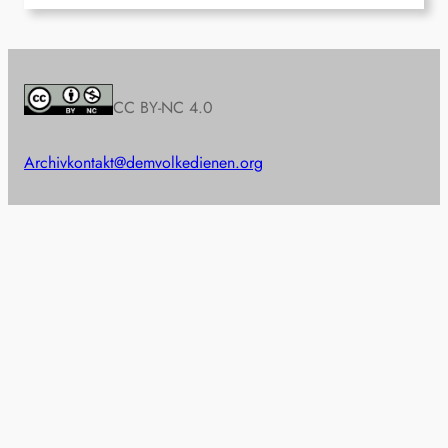
CC BY-NC 4.0
Archiv
kontakt@demvolkedienen.org