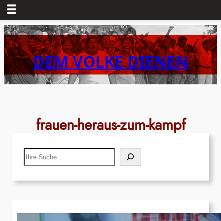
Zum
Inhalt
springen
DEM VOLKE DIENEN
frauen-heraus-zum-kampf
Search