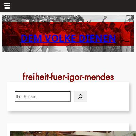
Zum
Inhalt
springen
DEM VOLKE DIENEN
freiheit-fuer-igor-mendes
Search