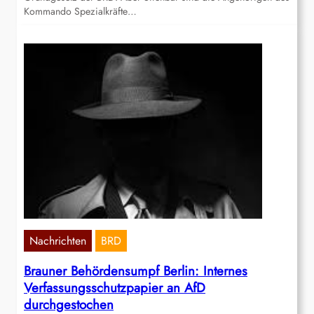
Kommando Spezialkräfte…
Nachrichten
BRD
Brauner Behördensumpf Berlin: Internes
Verfassungsschutzpapier an AfD
durchgestochen