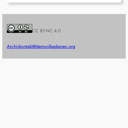
CC BY-NC 4.0
Archiv
kontakt@demvolkedienen.org