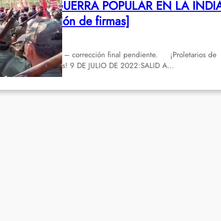
APOYA LA GUERRA POPULAR EN LA INDIA
4ª actualización de firmas]
Juli 7, 2022
aducción preliminar – corrección final pendiente. ¡Proletarios de
dos los países, uníos! 9 DE JULIO DE 2022:SALID A…