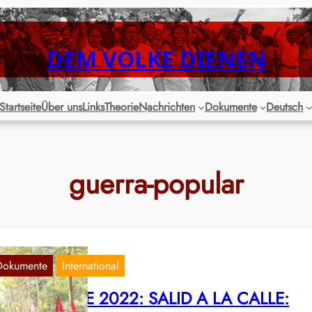
DEM VOLKE DIENEN
Startseite
Über uns
Links
Theorie
Nachrichten
Dokumente
Deutsch
guerra-popular
Dokumente
International
 DE JULIO DE 2022: SALID A LA CALLE: