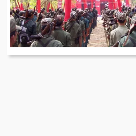
¡
[
Tr
to