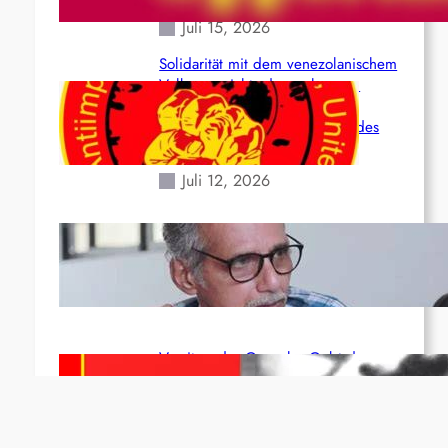
Juli 15, 2026
Solidarität mit dem venezolanischem
Volk angesichts der verlorenen
Leben und der katastrophalen
Situation durch die Erdbeben des
24. Juni!
Juli 12, 2026
Indien: „Die Politik der Kapitulation“
von K. Murali (Ajith)
Juli 1, 2026
Vorsitzender Gonzalo: Gebt das
Leben für die Partei und die
Revolution!
Juni 19, 2026