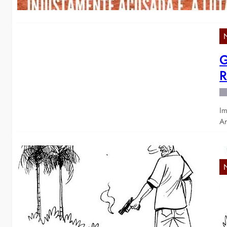
G
R
Im
Ar
L
i