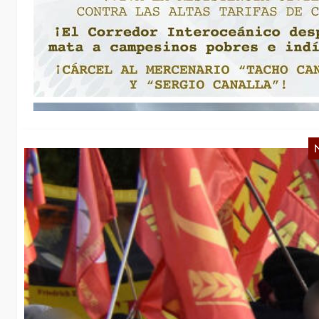
A
wi
vo
Ü
N
R
M
Al
gr