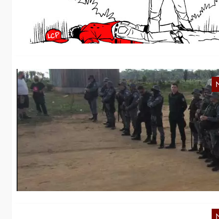
Wi
vo
T
u
Wi
ak
A