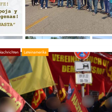
ktuelles aus Mexiko (13.04.2023)
Apr. 14, 2023
r publizieren eine inoffizielle Übersetzung eines Artikels der Genos
n der CP-Sol Rojo aus Mexiko vom 10. April 2023. Isthmus…
Nachrichten
Lateinamerika
bersetzung:Massaker in Nova Mutum/RO:
eue Berichte denunzieren Folterungen und
echtsverstoße während des Angriffs der
ilitärpolizei
Feb. 5, 2023
s Ausdruck des proletarischen Internationalismus, anlässlich der
ausamen Neuigkeiten, aus Solidarität zu dem Kampf des brasilianisc