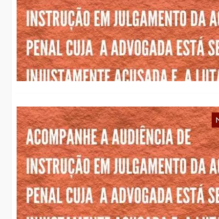
R
A
Pr
ge
A
w
a
Wi
De