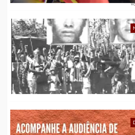
Vo
2
V
Wi
Se
zu