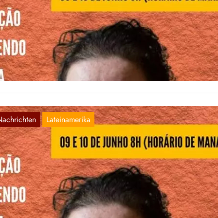
FK: Schluss mit der Repression gegen die
nwältin des Volkes Lenir Correia Coelho!
Juni 8, 2022
oletarier aller Länder, vereinigt euch! Schluss mit der Repression
gen die Anwältin des Volkes Lenir Correia Coelho! …
Nachrichten
Lateinamerika
ND: Die Anwältin des Volkes Lenir Correia
ird zu Unrecht in einem Strafverfahren
ngeklagt
Juni 8, 2022
r publizieren eine inoffizielle deutsche Übersetzung eines auf A No
mocracia erschienenen Artikels, die uns zugeschickt worden ist.