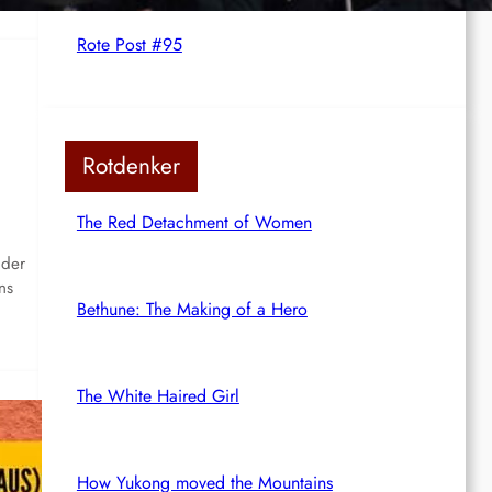
Rote Post #95
Rotdenker
The Red Detachment of Women
 der
ns
Bethune: The Making of a Hero
The White Haired Girl
How Yukong moved the Mountains