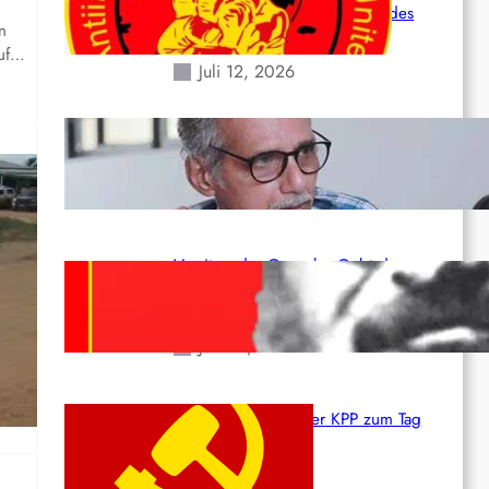
Situation durch die Erdbeben des
n
24. Juni!
auf…
Juli 12, 2026
Indien: „Die Politik der Kapitulation“
von K. Murali (Ajith)
Juli 1, 2026
il
Vorsitzender Gonzalo: Gebt das
Leben für die Partei und die
Revolution!
Juni 19, 2026
Beschluss des ZK der KPP zum Tag
des Heldentums
Juni 19, 2026