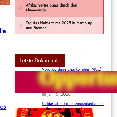
die
Letzte Dokumente
Nordkoordinierungskomitee (NCC)
der Kommunistischen Partei Indiens
(Maoistisch): Postmoderner
Opportunismus
Juli 15, 2026
r
Solidarität mit dem venezolanischem
tos
Volk angesichts der verlorenen
Leben und der katastrophalen