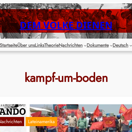
DEM VOLKE DIENEN
Startseite
Über uns
Links
Theorie
Nachrichten
Dokumente
Deutsch
kampf-um-boden
Nachrichten
Lateinamerika