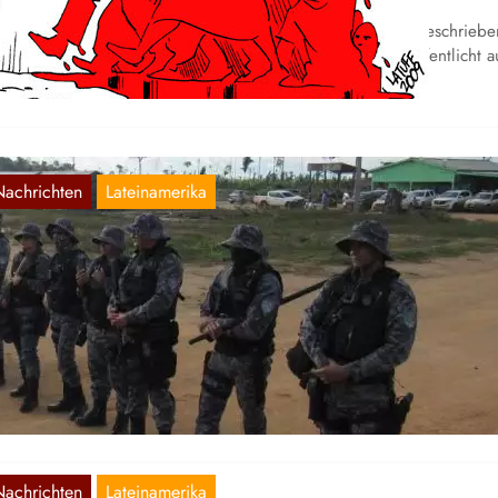
r publizieren ein inoffizielle Übersetzung eines Artikels, geschriebe
n der Liga der armen Bauern (LCP) aus Brasilien und veröffentlicht 
Nachrichten
Lateinamerika
iago dos Santos: PM verstößt gegen STF-Urte
nd hindert Familien an der Rückkehr
Okt. 29, 2021
r punblizieren eine inoffizielle Übersetzung eines Artikels über die
tuelle Situation in den Gebieten Tiago Campin dos Santos und
demar…
Nachrichten
Lateinamerika