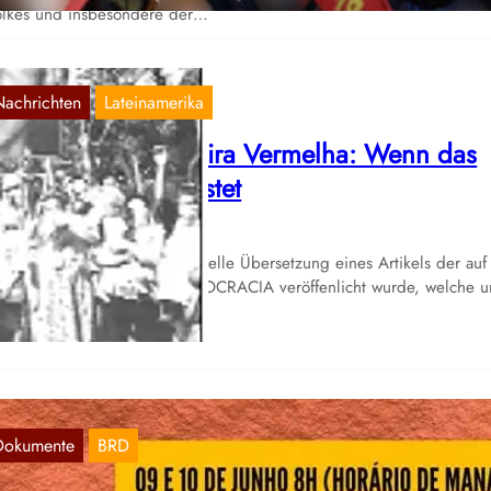
lkes und insbesondere der…
Nachrichten
Lateinamerika
3 Jahre Vila Bandeira Vermelha: Wenn das
olk Widerstand leistet
Okt. 23, 2022
r veröffentlichen eine inoffizielle Übersetzung eines Artikels der auf
ite der Zeitung ANOVADEMOCRACIA veröffenlicht wurde, welche u
gesandt wurde:
Dokumente
BRD