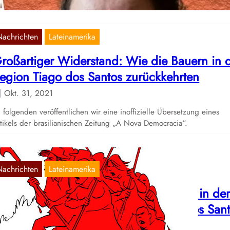
Nachrichten
Lateinamerika
roßartiger Widerstand: Wie die Bauern in 
egion Tiago dos Santos zurückkehrten
Okt. 31, 2021
 folgenden veröffentlichen wir eine inoffizielle Übersetzung eines
tikels der brasilianischen Zeitung „A Nova Democracia“.
Nachrichten
Lateinamerika
CP: PM ermordet zwei weitere Bauern in de
llegalen Operation im Gebiet Tiago dos San
Okt. 30, 2021