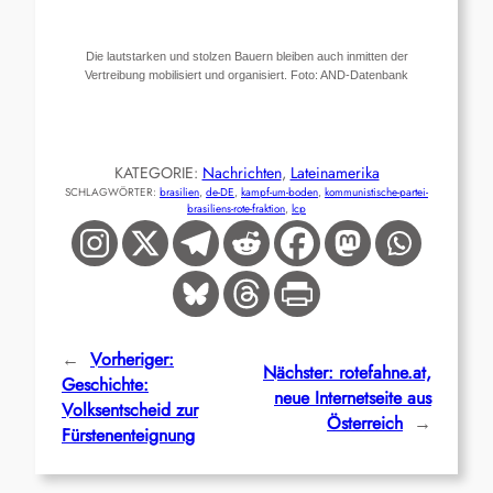
Die lautstarken und stolzen Bauern bleiben auch inmitten der
Vertreibung mobilisiert und organisiert. Foto: AND-Datenbank
KATEGORIE:
Nachrichten
, 
Lateinamerika
SCHLAGWÖRTER:
brasilien
, 
de-DE
, 
kampf-um-boden
, 
kommunistische-partei-
brasiliens-rote-fraktion
, 
lcp
←
Vorheriger:
Nächster:
rotefahne.at,
Geschichte:
neue Internetseite aus
Volksentscheid zur
Österreich
→
Fürstenenteignung