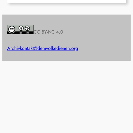
CC BY-NC 4.0
Archiv
kontakt@demvolkedienen.org