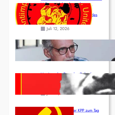
Volk angesichts der verlorenen
Leben und der katastrophalen
Situation durch die Erdbeben des
24. Juni!
Juli 12, 2026
Indien: „Die Politik der Kapitulation“
von K. Murali (Ajith)
Juli 1, 2026
Vorsitzender Gonzalo: Gebt das
Leben für die Partei und die
Revolution!
Juni 19, 2026
Beschluss des ZK der KPP zum Tag