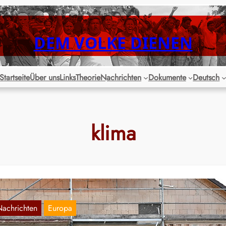
DEM VOLKE DIENEN
Startseite
Über uns
Links
Theorie
Nachrichten
Dokumente
Deutsch
klima
Nachrichten
Europa