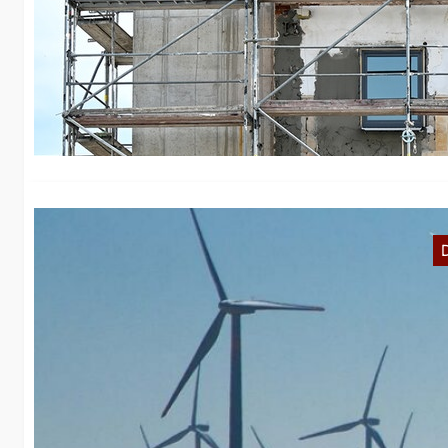
E
So
Kl
K
B
De
Se