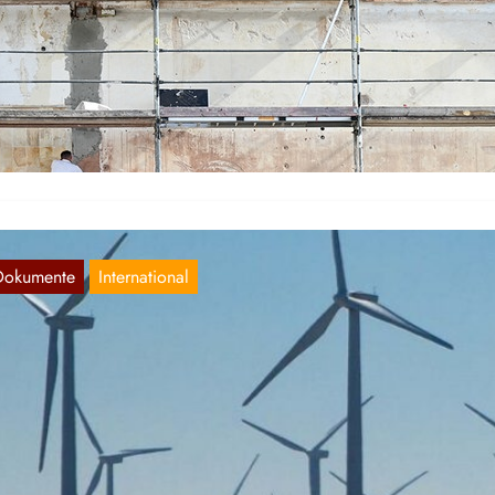
U Klimasanierungspläne kapitalkonform
Dez. 19, 2021
 wie alles, trägt auch das Hypethema Klimaschutz den Stempel eine
asse, und zwar den der Bourgeoisie.
Dokumente
International
limaschutz und der Imperialismus – wie di
ourgeoisie die „Energiewende“ umsetzt
Dez. 15, 2021
r Klimaschutz ist eines der meist diskutierten Themen unserer Zeit.
it einigen Jahren ist es aus der Öffentlichkeit nicht…