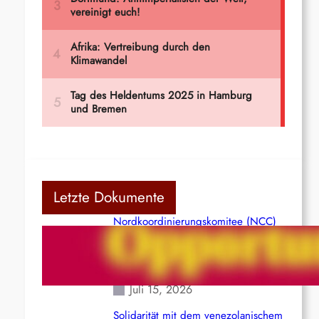
Letzte Dokumente
Nordkoordinierungskomitee (NCC)
der Kommunistischen Partei Indiens
(Maoistisch): Postmoderner
Opportunismus
Juli 15, 2026
Solidarität mit dem venezolanischem