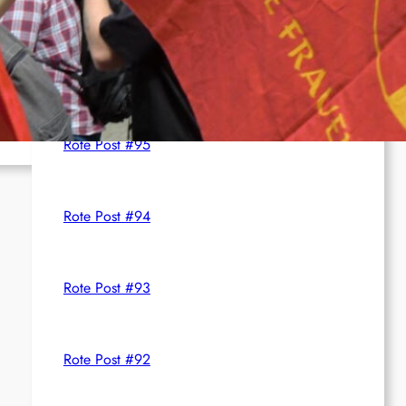
c
Aktuelles aus dem Netz
h
reik
Rote Post #96
Rote Post #95
Rote Post #94
Rote Post #93
Rote Post #92