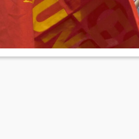
chulstreik am 8. Mai in Köln
Mai 13, 2026
 Freitag, den 8. Mai, fand zum dritten Mal der bundesweite Schulst
att, an dem sich in ganz Deutschland fast…