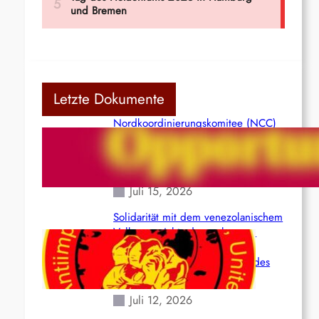
Letzte Dokumente
Nordkoordinierungskomitee (NCC)
der Kommunistischen Partei Indiens
(Maoistisch): Postmoderner
Opportunismus
Juli 15, 2026
Solidarität mit dem venezolanischem
Volk angesichts der verlorenen
Leben und der katastrophalen
Situation durch die Erdbeben des
24. Juni!
Juli 12, 2026