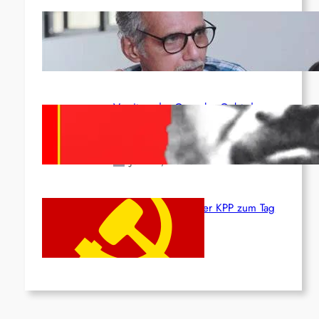
Indien: „Die Politik der Kapitulation“
von K. Murali (Ajith)
Juli 1, 2026
Vorsitzender Gonzalo: Gebt das
Leben für die Partei und die
Revolution!
Juni 19, 2026
Beschluss des ZK der KPP zum Tag
des Heldentums
Juni 19, 2026