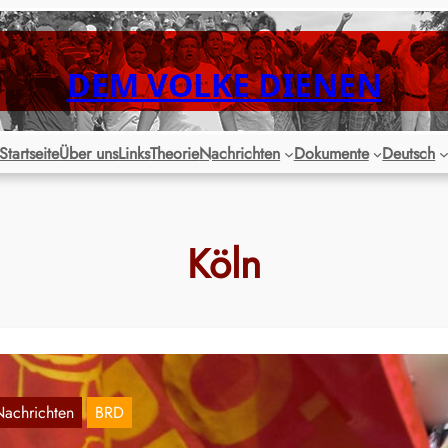
DEM VOLKE DIENEN
Startseite
Über uns
Links
Theorie
Nachrichten
Dokumente
Deutsch
Köln
Nachrichten
BRD