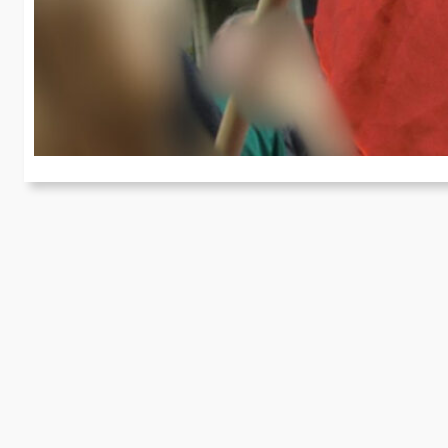
S
Am
st