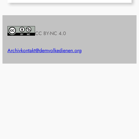
CC BY-NC 4.0
Archiv
kontakt@demvolkedienen.org