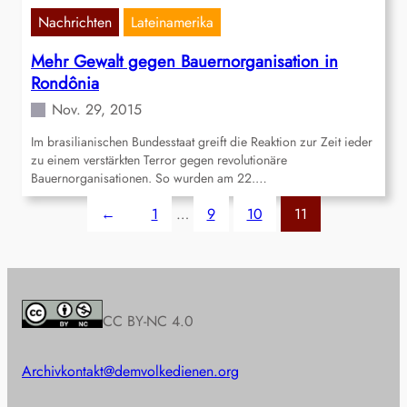
Nachrichten
Lateinamerika
Mehr Gewalt gegen Bauernorganisation in
Rondônia
Nov. 29, 2015
Im brasilianischen Bundesstaat greift die Reaktion zur Zeit ieder
zu einem verstärkten Terror gegen revolutionäre
Bauernorganisationen. So wurden am 22.…
←
1
…
9
10
11
CC BY-NC 4.0
Archiv
kontakt@demvolkedienen.org