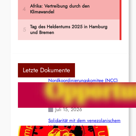
Letzte Dokumente
Nordkoordinierungskomitee (NCC)
der Kommunistischen Partei Indiens
(Maoistisch): Postmoderner
Opportunismus
Juli 15, 2026
Solidarität mit dem venezolanischem
Volk angesichts der verlorenen
Leben und der katastrophalen