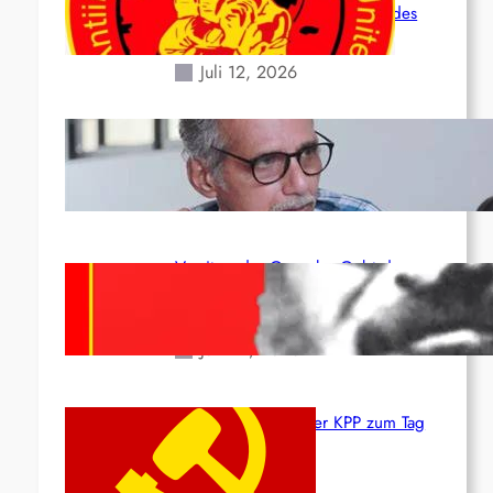
Situation durch die Erdbeben des
24. Juni!
Juli 12, 2026
Indien: „Die Politik der Kapitulation“
von K. Murali (Ajith)
Juli 1, 2026
Vorsitzender Gonzalo: Gebt das
Leben für die Partei und die
Revolution!
Juni 19, 2026
Beschluss des ZK der KPP zum Tag
des Heldentums
Juni 19, 2026