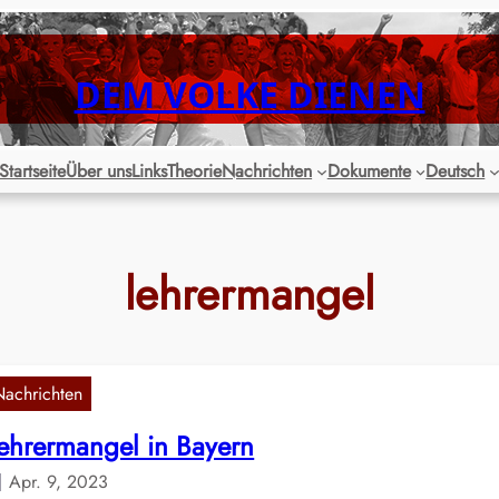
DEM VOLKE DIENEN
Startseite
Über uns
Links
Theorie
Nachrichten
Dokumente
Deutsch
lehrermangel
Nachrichten
ehrermangel in Bayern
Apr. 9, 2023