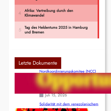
Letzte Dokumente
Nordkoordinierungskomitee (NCC)
der Kommunistischen Partei Indiens
(Maoistisch): Postmoderner
Opportunismus
Juli 15, 2026
Solidarität mit dem venezolanischem
Volk angesichts der verlorenen