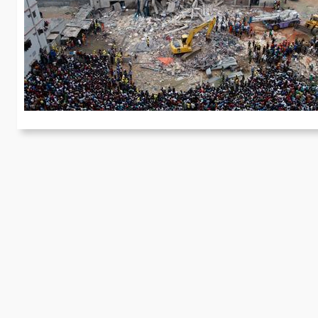
L
M
Ab
be