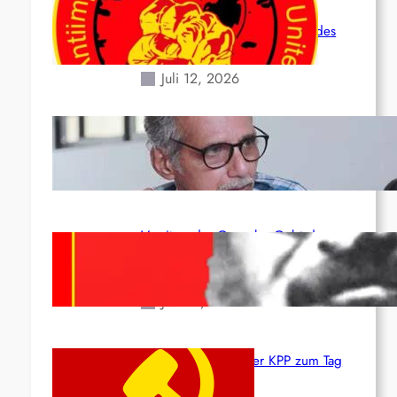
Leben und der katastrophalen
Situation durch die Erdbeben des
24. Juni!
Juli 12, 2026
Indien: „Die Politik der Kapitulation“
von K. Murali (Ajith)
Juli 1, 2026
Vorsitzender Gonzalo: Gebt das
Leben für die Partei und die
Revolution!
Juni 19, 2026
Beschluss des ZK der KPP zum Tag
des Heldentums