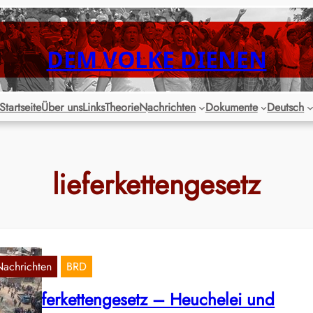
DEM VOLKE DIENEN
Startseite
Über uns
Links
Theorie
Nachrichten
Dokumente
Deutsch
lieferkettengesetz
Nachrichten
BRD
as Lieferkettengesetz – Heuchelei und