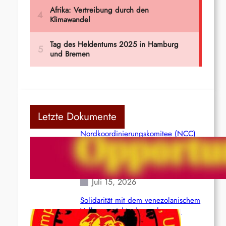
Letzte Dokumente
Nordkoordinierungskomitee (NCC)
der Kommunistischen Partei Indiens
(Maoistisch): Postmoderner
Opportunismus
Juli 15, 2026
Solidarität mit dem venezolanischem
Volk angesichts der verlorenen
Leben und der katastrophalen