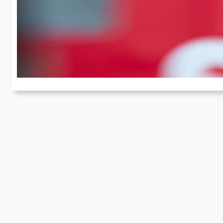
U
Fü
Bu
Wa