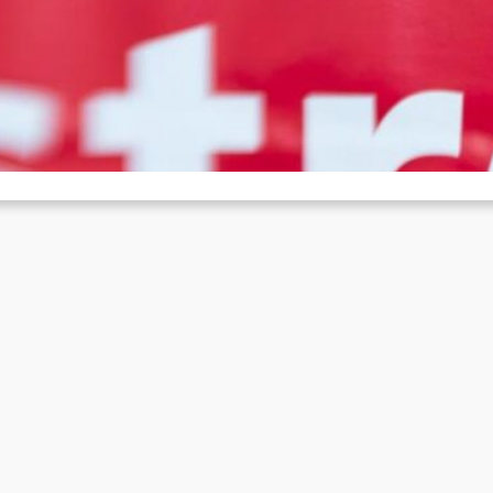
nikliniken in Kiel und Lübeck
Jan. 26, 2024
r Dienstag kommende Woche ruft die Ärztegewerkschaft Marburger
nd Mediziner der landeseigenen Universitätskliniken bundesweit z
rnstreik auf. Davon betroffen sein…