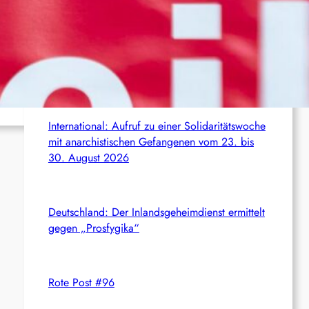
c
Aktuelles aus dem Netz
h
Syrien: Der kurdische Journalist Ahmet Polad ist
seit 200 Tagen in Haft – die Solidarität wächst
um
International: Aufruf zu einer Solidaritätswoche
mit anarchistischen Gefangenen vom 23. bis
30. August 2026
Deutschland: Der Inlandsgeheimdienst ermittelt
gegen „Prosfygika“
Rote Post #96