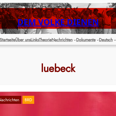
DEM VOLKE DIENEN
Startseite
Über uns
Links
Theorie
Nachrichten
Dokumente
Deutsch
luebeck
Nachrichten
BRD
chleswig-Holstein: Warnstreik an den