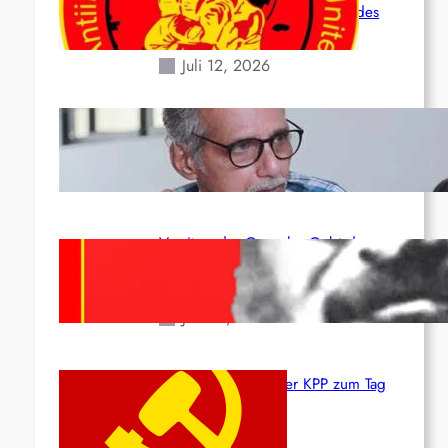
Situation durch die Erdbeben des
24. Juni!
Juli 12, 2026
Indien: „Die Politik der Kapitulation“
von K. Murali (Ajith)
Juli 1, 2026
Vorsitzender Gonzalo: Gebt das
Leben für die Partei und die
Revolution!
Juni 19, 2026
Beschluss des ZK der KPP zum Tag
des Heldentums
Juni 19, 2026