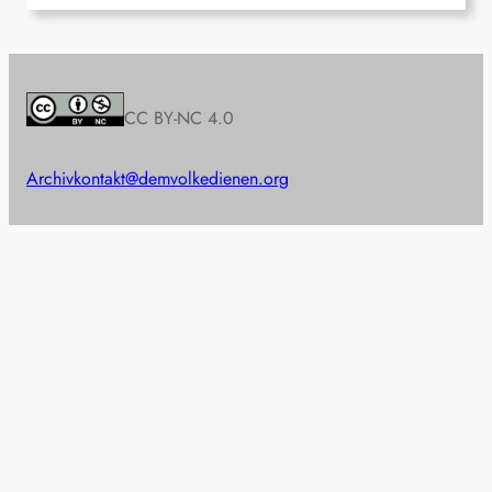
CC BY-NC 4.0
Archiv
kontakt@demvolkedienen.org