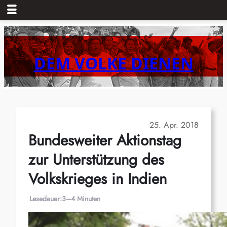
Zum
Inhalt
springen
DEM VOLKE DIENEN
25. Apr. 2018
Bundesweiter Aktionstag
zur Unterstützung des
Volkskrieges in Indien
Lesedauer:
3–4 Minuten