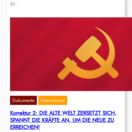
ZU…
Dokumente
International
Korrektur 2: DIE ALTE WELT ZERSETZT SICH,
SPANNT DIE KRÄFTE AN, UM DIE NEUE ZU
ERREICHEN!