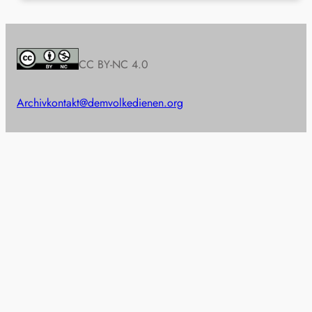
CC BY-NC 4.0
Archiv
kontakt@demvolkedienen.org