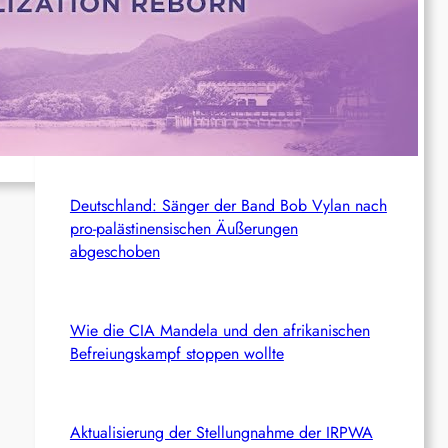
c
Aktuelles aus dem Netz
h
Türkei: 19 Personen, die vor dem NATO-Gipfel
festgenommen und inhaftiert worden waren,
freigelassen
Deutschland: Sänger der Band Bob Vylan nach
pro-palästinensischen Äußerungen
abgeschoben
Wie die CIA Mandela und den afrikanischen
Befreiungskampf stoppen wollte
Aktualisierung der Stellungnahme der IRPWA