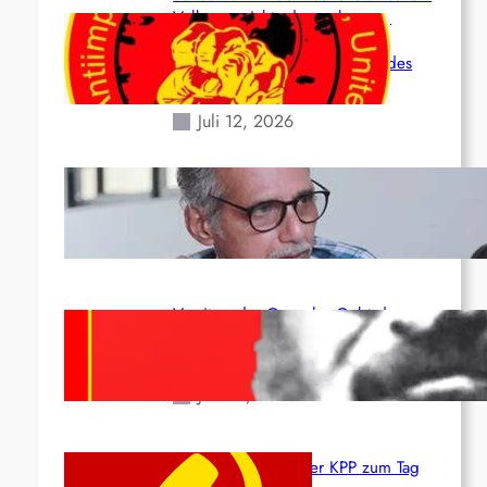
Volk angesichts der verlorenen
Leben und der katastrophalen
Situation durch die Erdbeben des
24. Juni!
Juli 12, 2026
Indien: „Die Politik der Kapitulation“
von K. Murali (Ajith)
Juli 1, 2026
Vorsitzender Gonzalo: Gebt das
Leben für die Partei und die
Revolution!
Juni 19, 2026
Beschluss des ZK der KPP zum Tag