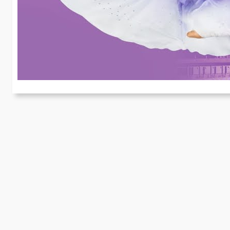
u
Ob
au
k