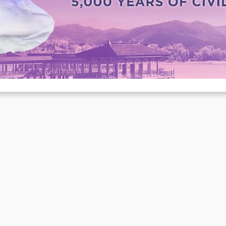
nd tanzen?
Apr. 3, 2022
 analog oder digital, der Werbeoffensive für das international
fgeführte Musical „Shen Yun“ konnte man in den letzten Wochen
aum…