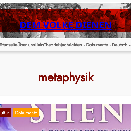
DEM VOLKE DIENEN
Startseite
Über uns
Links
Theorie
Nachrichten
Dokumente
Deutsch
metaphysik
ultur
Dokumente
China vor dem Kommunismus“: Nur singen