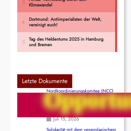
Letzte Dokumente
Nordkoordinierungskomitee (NCC)
der Kommunistischen Partei Indiens
(Maoistisch): Postmoderner
Opportunismus
Juli 15, 2026
Solidarität mit dem venezolanischem