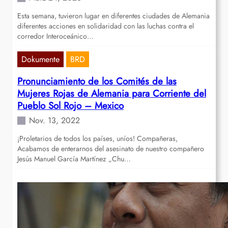
Esta semana, tuvieron lugar en diferentes ciudades de Alemania
diferentes acciones en solidaridad con las luchas contra el
corredor Interoceánico…
Dokumente
BRD
Pronunciamiento de los Comités de las
Mujeres Rojas de Alemania para Corriente del
Pueblo Sol Rojo – Mexico
Nov. 13, 2022
¡Proletarios de todos los países, uníos! Compañeras,
Acabamos de enterarnos del asesinato de nuestro compañero
Jesús Manuel García Martínez „Chu…