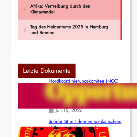
Letzte Dokumente
Nordkoordinierungskomitee (NCC)
der Kommunistischen Partei Indiens
(Maoistisch): Postmoderner
Opportunismus
Juli 15, 2026
Solidarität mit dem venezolanischem
Volk angesichts der verlorenen
Leben und der katastrophalen