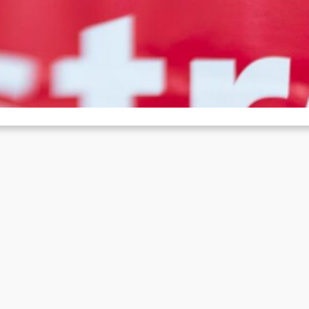
undesweit stillstehen
Feb. 1, 2026
r.di hat für den kommenden Montag deutschlandweit (außer
edersachsen) zu Warnstreiks aufgerufen. In diversen Städten und
mmunen fällt der öffentliche…