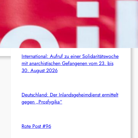
c
Aktuelles aus dem Netz
h
Syrien: Der kurdische Journalist Ahmet Polad ist
seit 200 Tagen in Haft – die Solidarität wächst
International: Aufruf zu einer Solidaritätswoche
mit anarchistischen Gefangenen vom 23. bis
30. August 2026
Deutschland: Der Inlandsgeheimdienst ermittelt
gegen „Prosfygika“
Rote Post #96