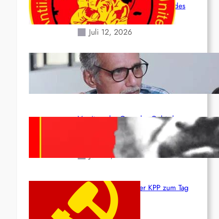
Situation durch die Erdbeben des
24. Juni!
Juli 12, 2026
Indien: „Die Politik der Kapitulation“
von K. Murali (Ajith)
Juli 1, 2026
Vorsitzender Gonzalo: Gebt das
Leben für die Partei und die
Revolution!
Juni 19, 2026
Beschluss des ZK der KPP zum Tag
des Heldentums
Juni 19, 2026