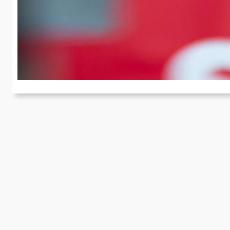
b
Ve
Ni
Ko