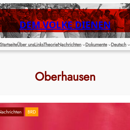
DEM VOLKE DIENEN
Startseite
Über uns
Links
Theorie
Nachrichten
Dokumente
Deutsch
Oberhausen
Nachrichten
BRD
arnstreik: Montag soll der Nahverkehr