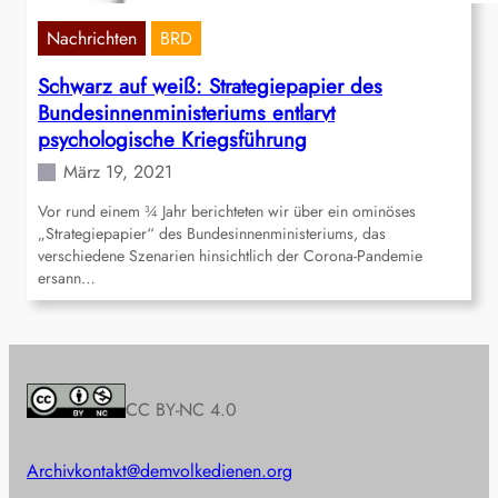
Nachrichten
BRD
Schwarz auf weiß: Strategiepapier des
Bundesinnenministeriums entlarvt
psychologische Kriegsführung
März 19, 2021
Vor rund einem ¾ Jahr berichteten wir über ein ominöses
„Strategiepapier“ des Bundesinnenministeriums, das
verschiedene Szenarien hinsichtlich der Corona-Pandemie
ersann…
CC BY-NC 4.0
Archiv
kontakt@demvolkedienen.org