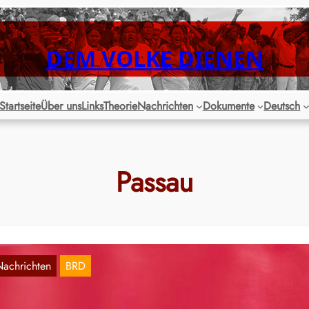
DEM VOLKE DIENEN
Startseite
Über uns
Links
Theorie
Nachrichten
Dokumente
Deutsch
Passau
Nachrichten
BRD
arnstreik: Montag soll der Nahverkehr