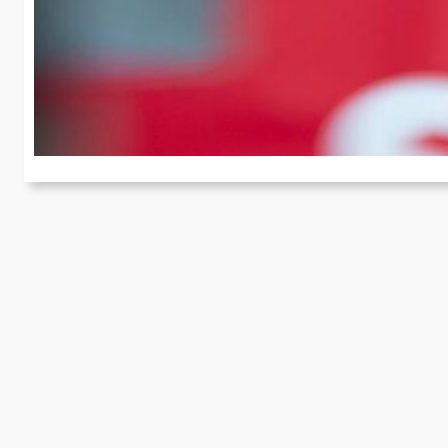
b
Ve
Ni
Ko