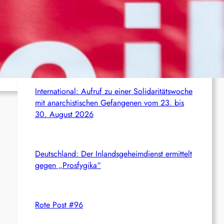
c
Aktuelles aus dem Netz
h
Syrien: Der kurdische Journalist Ahmet Polad ist
seit 200 Tagen in Haft – die Solidarität wächst
International: Aufruf zu einer Solidaritätswoche
mit anarchistischen Gefangenen vom 23. bis
30. August 2026
Deutschland: Der Inlandsgeheimdienst ermittelt
gegen „Prosfygika“
Rote Post #96