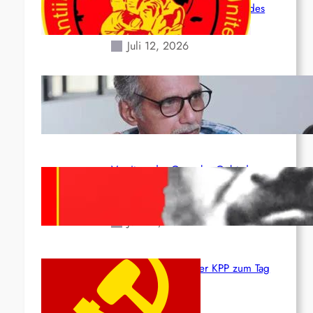
Situation durch die Erdbeben des
24. Juni!
Juli 12, 2026
Indien: „Die Politik der Kapitulation“
von K. Murali (Ajith)
Juli 1, 2026
Vorsitzender Gonzalo: Gebt das
Leben für die Partei und die
Revolution!
Juni 19, 2026
Beschluss des ZK der KPP zum Tag
des Heldentums
Juni 19, 2026