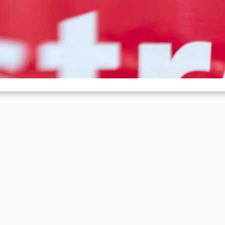
undesweit stillstehen
Feb. 1, 2026
r.di hat für den kommenden Montag deutschlandweit (außer
edersachsen) zu Warnstreiks aufgerufen. In diversen Städten und
mmunen fällt der öffentliche…