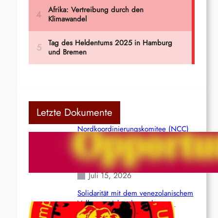
Letzte Dokumente
Nordkoordinierungskomitee (NCC)
der Kommunistischen Partei Indiens
(Maoistisch): Postmoderner
Opportunismus
Juli 15, 2026
Solidarität mit dem venezolanischem
Volk angesichts der verlorenen
Leben und der katastrophalen