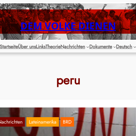
DEM VOLKE DIENEN
Startseite
Über uns
Links
Theorie
Nachrichten
Dokumente
Deutsch
peru
Nachrichten
Lateinamerika
BRD