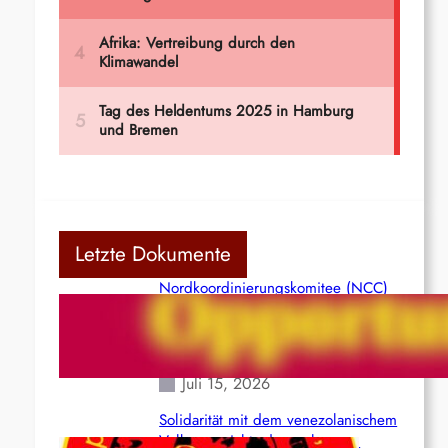
Letzte Dokumente
Nordkoordinierungskomitee (NCC)
der Kommunistischen Partei Indiens
(Maoistisch): Postmoderner
Opportunismus
Juli 15, 2026
Solidarität mit dem venezolanischem
Volk angesichts der verlorenen