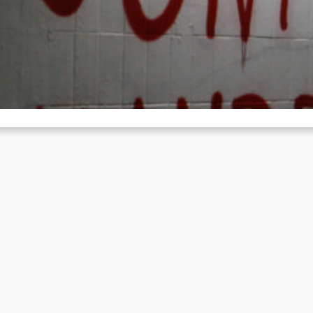
ssen: Tag des Heldentums
Juni 22, 2026
lässlich des 40.Jahrestages des Tag des Heldentums wurden uns
lgender Bericht und Bilder zu gesendet: Bei der Gedenkkundgebu
ür den…