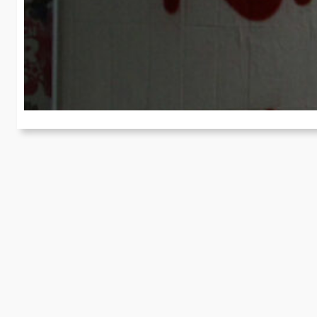
E
An
fo
f