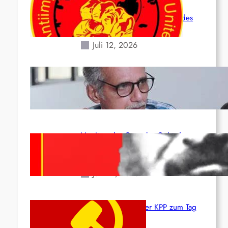
Leben und der katastrophalen
Situation durch die Erdbeben des
24. Juni!
Juli 12, 2026
Indien: „Die Politik der Kapitulation“
von K. Murali (Ajith)
Juli 1, 2026
Vorsitzender Gonzalo: Gebt das
Leben für die Partei und die
Revolution!
Juni 19, 2026
Beschluss des ZK der KPP zum Tag
des Heldentums