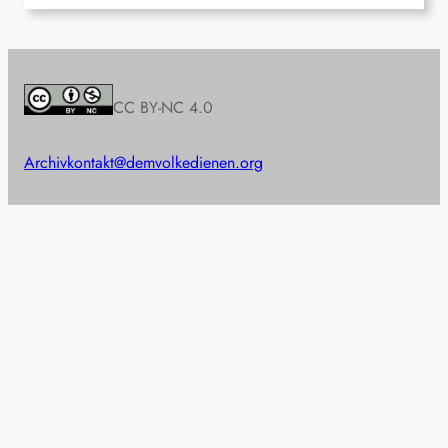
CC BY-NC 4.0
Archiv
kontakt@demvolkedienen.org