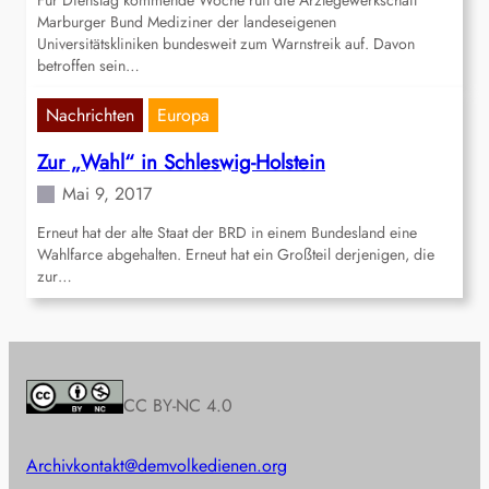
Für Dienstag kommende Woche ruft die Ärztegewerkschaft
Marburger Bund Mediziner der landeseigenen
Universitätskliniken bundesweit zum Warnstreik auf. Davon
betroffen sein…
Nachrichten
Europa
Zur „Wahl“ in Schleswig-Holstein
Mai 9, 2017
Erneut hat der alte Staat der BRD in einem Bundesland eine
Wahlfarce abgehalten. Erneut hat ein Großteil derjenigen, die
zur…
CC BY-NC 4.0
Archiv
kontakt@demvolkedienen.org