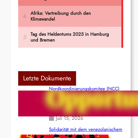
Letzte Dokumente
Nordkoordinierungskomitee (NCC)
der Kommunistischen Partei Indiens
(Maoistisch): Postmoderner
Opportunismus
Juli 15, 2026
Solidarität mit dem venezolanischem
Volk angesichts der verlorenen