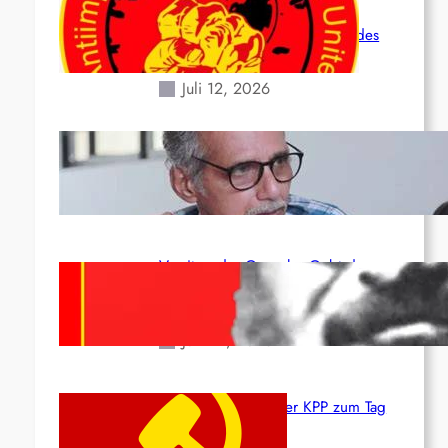
Leben und der katastrophalen
Situation durch die Erdbeben des
24. Juni!
Juli 12, 2026
Indien: „Die Politik der Kapitulation“
von K. Murali (Ajith)
Juli 1, 2026
Vorsitzender Gonzalo: Gebt das
Leben für die Partei und die
Revolution!
Juni 19, 2026
Beschluss des ZK der KPP zum Tag
des Heldentums