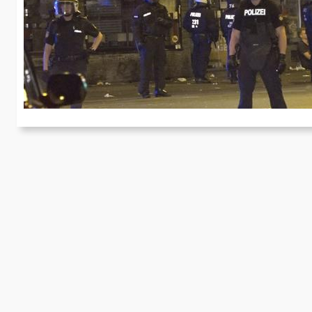
B
Am
(S
M