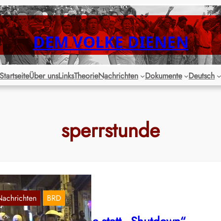
DEM VOLKE DIENEN
Startseite
Über uns
Links
Theorie
Nachrichten
Dokumente
Deutsch
sperrstunde
Nachrichten
BRD