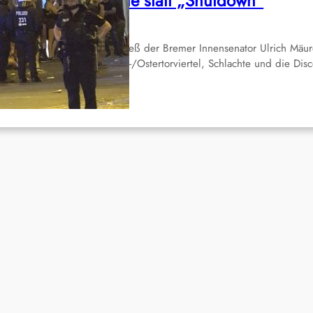
remen: Nadelstiche statt „Shutdown“
Juni 23, 2020
 Dienstag, den 16. Juni erließ der Bremer Innensenator Ulrich Mäur
PD) für die Bereiche Steintor-/Ostertorviertel, Schlachte und die Disc
eile…