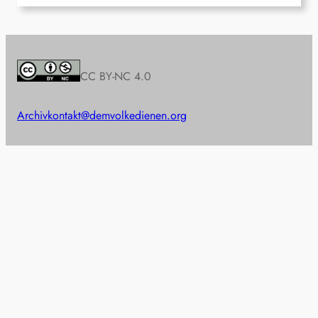
CC BY-NC 4.0
Archiv
kontakt@demvolkedienen.org