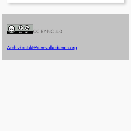
CC BY-NC 4.0
Archiv
kontakt@demvolkedienen.org