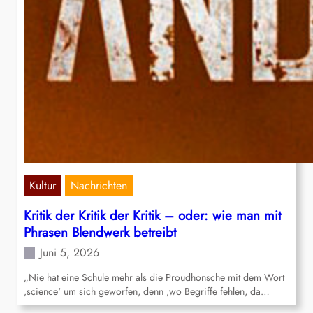
Kultur
Nachrichten
Kritik der Kritik der Kritik – oder: wie man mit
Phrasen Blendwerk betreibt
Juni 5, 2026
„Nie hat eine Schule mehr als die Proudhonsche mit dem Wort
‚science‘ um sich geworfen, denn ‚wo Begriffe fehlen, da…