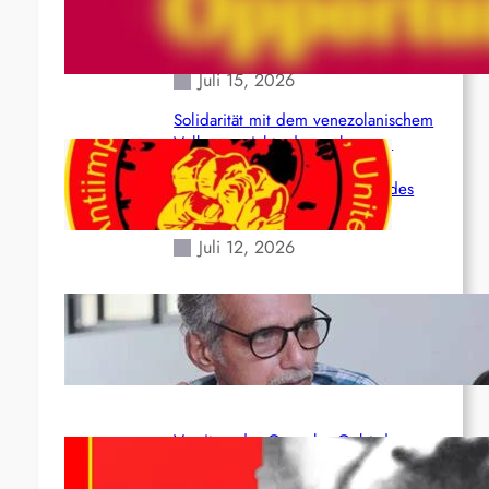
(Maoistisch): Postmoderner
Opportunismus
Juli 15, 2026
Solidarität mit dem venezolanischem
Volk angesichts der verlorenen
Leben und der katastrophalen
Situation durch die Erdbeben des
24. Juni!
Juli 12, 2026
Indien: „Die Politik der Kapitulation“
von K. Murali (Ajith)
Juli 1, 2026
Vorsitzender Gonzalo: Gebt das
Leben für die Partei und die
Revolution!