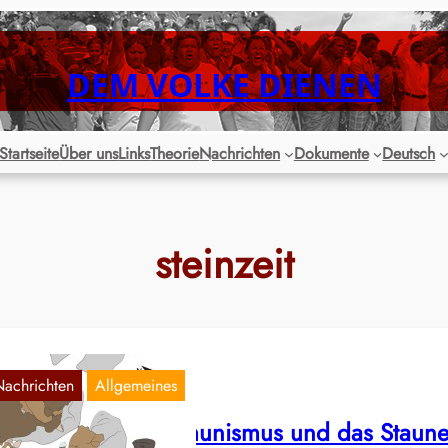
DEM VOLKE DIENEN
Startseite
Über uns
Links
Theorie
Nachrichten
Dokumente
Deutsch
steinzeit
Nachrichten
Allgemeines
eschichte: Urkommunismus und das Staun