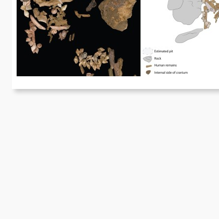
d
Am
En
An