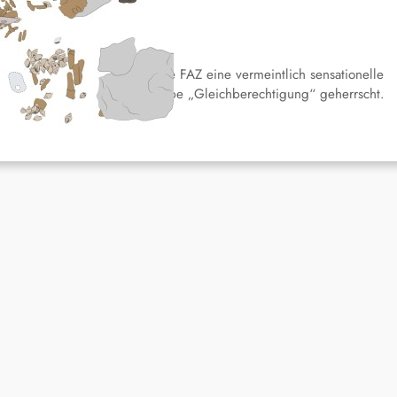
er anderen
Feb. 14, 2022
 06.02.2022 vermeldete die FAZ eine vermeintlich sensationelle
tdeckung. In der Steinzeit habe „Gleichberechtigung“ geherrscht.
lass für diese Erkenntnis ist…