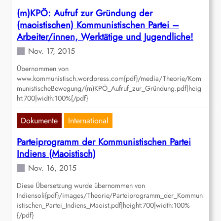
(m)KPÖ: Aufruf zur Gründung der
(maoistischen) Kommunistischen Partei –
Arbeiter/innen, Werktätige und Jugendliche!
Nov. 17, 2015
Übernommen von
www.kommunistisch.wordpress.com{pdf}/media/Theorie/Kom
munistischeBewegung/(m)KPÖ_Aufruf_zur_Gründung.pdf|heig
ht:700|width:100%{/pdf}
Dokumente
International
Parteiprogramm der Kommunistischen Partei
Indiens (Maoistisch)
Nov. 16, 2015
Diese Übersetzung wurde übernommen von
Indiensoli{pdf}/images/Theorie/Parteiprogramm_der_Kommun
istischen_Partei_Indiens_Maoist.pdf|height:700|width:100%
{/pdf}