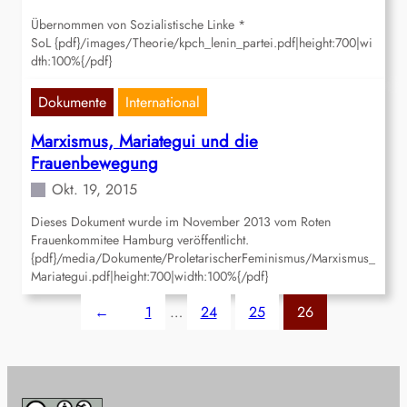
Übernommen von Sozialistische Linke *
SoL {pdf}/images/Theorie/kpch_lenin_partei.pdf|height:700|wi
dth:100%{/pdf}
Dokumente
International
Marxismus, Mariategui und die
Frauenbewegung
Okt. 19, 2015
Dieses Dokument wurde im November 2013 vom Roten
Frauenkommitee Hamburg veröffentlicht.
{pdf}/media/Dokumente/ProletarischerFeminismus/Marxismus_
Mariategui.pdf|height:700|width:100%{/pdf}
←
1
…
24
25
26