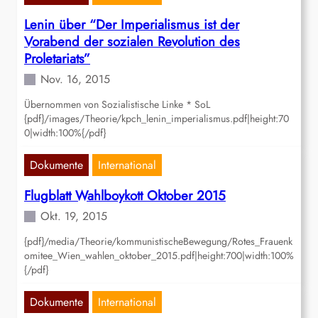
Lenin über “Der Imperialismus ist der
Vorabend der sozialen Revolution des
Proletariats”
Nov. 16, 2015
Übernommen von Sozialistische Linke * SoL
{pdf}/images/Theorie/kpch_lenin_imperialismus.pdf|height:70
0|width:100%{/pdf}
Dokumente
International
Flugblatt Wahlboykott Oktober 2015
Okt. 19, 2015
{pdf}/media/Theorie/kommunistischeBewegung/Rotes_Frauenk
omitee_Wien_wahlen_oktober_2015.pdf|height:700|width:100%
{/pdf}
Dokumente
International