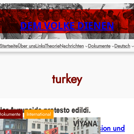
DEM VOLKE DIENEN
Startseite
Über uns
Links
Theorie
Nachrichten
Dokumente
Deutsch
turkey
Dokumente
International
vrupa Haber: Gegen die Repression und