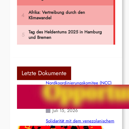
Letzte Dokumente
Nordkoordinierungskomitee (NCC)
der Kommunistischen Partei Indiens
(Maoistisch): Postmoderner
Opportunismus
Juli 15, 2026
Solidarität mit dem venezolanischem
Volk angesichts der verlorenen