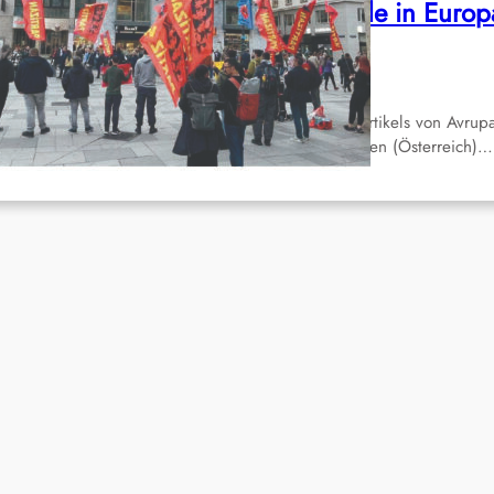
erhaftungen gegen Partizan wurde in Europ
rotestiert
Mai 11, 2023
r publizieren eine inoffizielle Übersetzung eines Artikels von Avrup
ber. Am 6. Mai fanden in Zürich (Schweiz) und Wien (Österreich)…