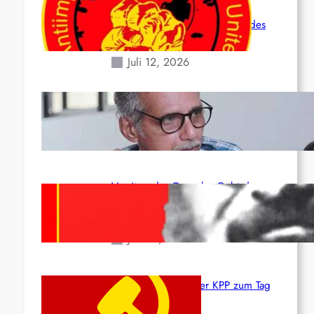
Leben und der katastrophalen
Situation durch die Erdbeben des
24. Juni!
Juli 12, 2026
Indien: „Die Politik der Kapitulation“
von K. Murali (Ajith)
Juli 1, 2026
Vorsitzender Gonzalo: Gebt das
Leben für die Partei und die
Revolution!
Juni 19, 2026
Beschluss des ZK der KPP zum Tag
des Heldentums