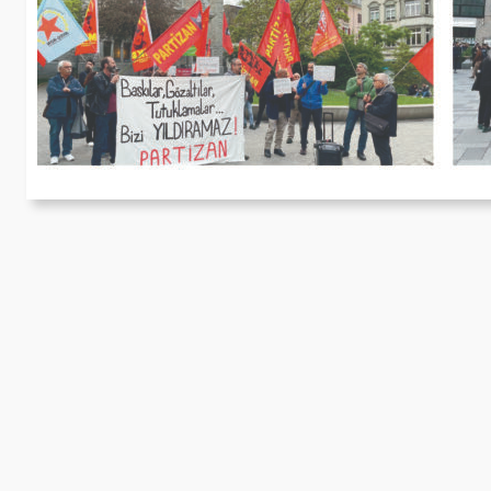
V
p
Wi
Ha