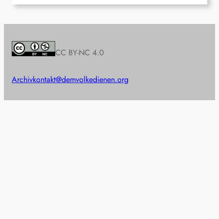
CC BY-NC 4.0
Archiv
kontakt@demvolkedienen.org