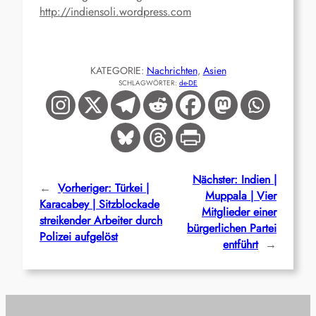
http://indiensoli.wordpress.com
KATEGORIE:
Nachrichten
, 
Asien
SCHLAGWÖRTER:
de-DE
Nächster:
Indien |
←
Vorheriger:
Türkei |
Muppala | Vier
Karacabey | Sitzblockade
Mitglieder einer
streikender Arbeiter durch
bürgerlichen Partei
Polizei aufgelöst
entführt
→