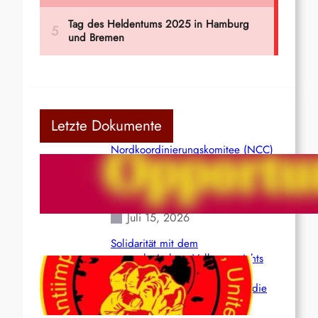
Letzte Dokumente
Nordkoordinierungskomitee (NCC)
der Kommunistischen Partei Indiens
(Maoistisch): Postmoderner
Opportunismus
Juli 15, 2026
Solidarität mit dem
venezolanischem Volk angesichts
der verlorenen Leben und der
katastrophalen Situation durch die
Erdbeben des 24. Juni!