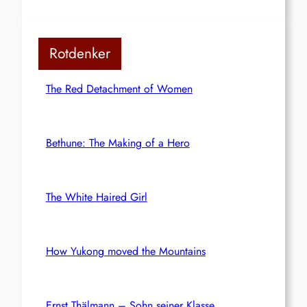
Rotdenker
The Red Detachment of Women
Bethune: The Making of a Hero
The White Haired Girl
How Yukong moved the Mountains
Ernst Thälmann – Sohn seiner Klasse