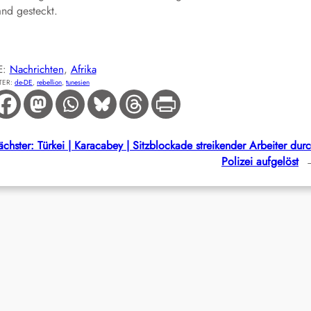
nd gesteckt.
E:
Nachrichten
, 
Afrika
TER:
de-DE
, 
rebellion
, 
tunesien
chster:
Türkei | Karacabey | Sitzblockade streikender Arbeiter dur
Polizei aufgelöst