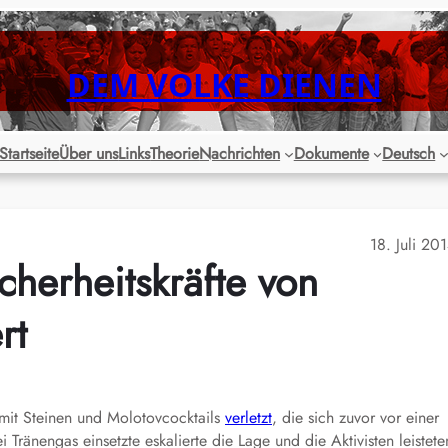
DEM VOLKE DIENEN
Startseite
Über uns
Links
Theorie
Nachrichten
Dokumente
Deutsch
18. Juli 20
icherheitskräfte von
rt
 mit Steinen und Molotovcocktails
verletzt
, die sich zuvor vor einer
ränengas einsetzte eskalierte die Lage und die Aktivisten leistete