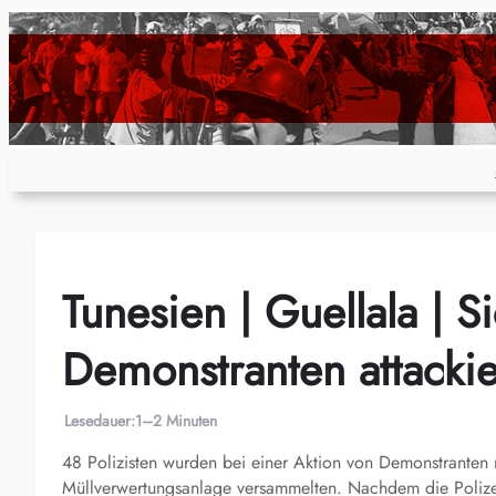
Zum
Inhalt
springen
Tunesien | Guellala | S
Demonstranten attackie
Lesedauer:
1–2 Minuten
48 Polizisten wurden bei einer Aktion von Demonstranten
Müllverwertungsanlage versammelten. Nachdem die Polizei T