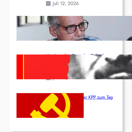
Juli 12, 2026
Indien: „Die Politik der
Kapitulation“ von K. Murali (Ajith)
Juli 1, 2026
Vorsitzender Gonzalo: Gebt das
Leben für die Partei und die
Revolution!
Juni 19, 2026
Beschluss des ZK der KPP zum Tag
des Heldentums
Juni 19, 2026