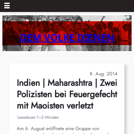
Zum
Inhalt
springen
DEM VOLKE DIENEN
8. Aug. 2014
Indien | Maharashtra | Zwei
Polizisten bei Feuergefecht
mit Maoisten verletzt
Lesedauer:
1–2 Minuten
Am 6. August eröffnete eine Gruppe von