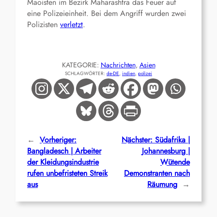
Maoisten im Bezirk Maharashtra das Feuer auf
eine Polizeieinheit. Bei dem Angriff wurden zwei
Polizisten
verletzt
.
KATEGORIE:
Nachrichten
, 
Asien
SCHLAGWÖRTER:
de-DE
, 
indien
, 
polizei
←
Vorheriger:
Nächster:
Südafrika |
Bangladesch | Arbeiter
Johannesburg |
der Kleidungsindustrie
Wütende
rufen unbefristeten Streik
Demonstranten nach
aus
Räumung
→