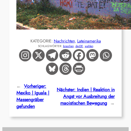
KATEGORIE:
Nachrichten
, 
Lateinamerika
SCHLAGWÖRTER:
brasilien
, 
de-DE
, 
wahlen
←
Vorheriger:
Nächster:
Indien | Reaktion in
Mexiko | Iguala |
Angst vor Ausbreitung der
Massengräber
maoistischen Bewegung
→
gefunden