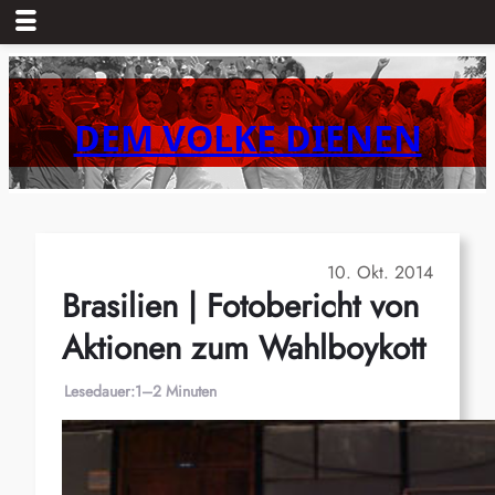
Zum
Inhalt
springen
DEM VOLKE DIENEN
10. Okt. 2014
Brasilien | Fotobericht von
Aktionen zum Wahlboykott
Lesedauer:
1–2 Minuten