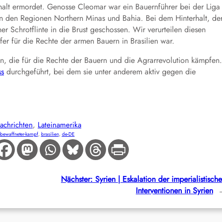
lt ermordet. Genosse Cleomar war ein Bauernführer bei der Liga
 den Regionen Northern Minas und Bahia. Bei dem Hinterhalt, de
r Schrotflinte in die Brust geschossen. Wir verurteilen diesen
 für die Rechte der armen Bauern in Brasilien war.
en, die für die Rechte der Bauern und die Agrarrevolution kämpfen.
ss
durchgeführt, bei dem sie unter anderem aktiv gegen die
achrichten
, 
Lateinamerika
bewaffneter-kampf
, 
brasilien
, 
de-DE
Nächster:
Syrien | Eskalation der imperialistisch
Interventionen in Syrien