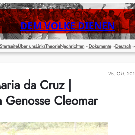
DEM VOLKE DIENEN
Startseite
Über uns
Links
Theorie
Nachrichten
Dokumente
Deutsch
25. Okt. 20
aria da Cruz |
n Genosse Cleomar