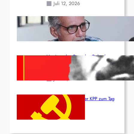
Juli 12, 2026
Indien: „Die Politik der
Kapitulation“ von K. Murali (Ajith)
Juli 1, 2026
Vorsitzender Gonzalo: Gebt das
Leben für die Partei und die
Revolution!
Juni 19, 2026
Beschluss des ZK der KPP zum Tag
des Heldentums
Juni 19, 2026