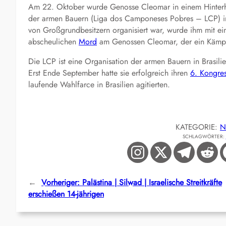
Am 22. Oktober wurde Genosse Cleomar in einem Hinterha
der armen Bauern (Liga dos Camponeses Pobres – LCP) in
von Großgrundbesitzern organisiert war, wurde ihm mit eine
abscheulichen
Mord
am Genossen Cleomar, der ein Kämpfer
Die LCP ist eine Organisation der armen Bauern in Brasili
Erst Ende September hatte sie erfolgreich ihren
6. Kongre
laufende Wahlfarce in Brasilien agitierten.
KATEGORIE:
N
SCHLAGWÖRTER:
←
Vorheriger:
Palästina | Silwad | Israelische Streitkräfte
erschießen 14-jährigen