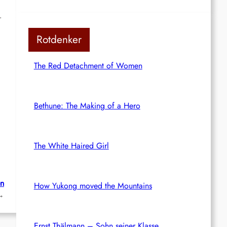
r
Rotdenker
The Red Detachment of Women
Bethune: The Making of a Hero
The White Haired Girl
en
How Yukong moved the Mountains
→
Ernst Thälmann – Sohn seiner Klasse