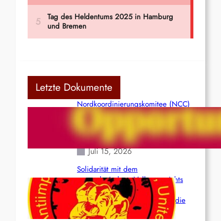
Letzte Dokumente
Nordkoordinierungskomitee (NCC)
der Kommunistischen Partei Indiens
(Maoistisch): Postmoderner
Opportunismus
Juli 15, 2026
Solidarität mit dem
venezolanischem Volk angesichts
der verlorenen Leben und der
katastrophalen Situation durch die
Erdbeben des 24. Juni!