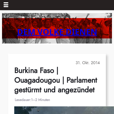
Zum
Inhalt
springen
DEM VOLKE DIENEN
31. Okt. 2014
Burkina Faso |
Ouagadougou | Parlament
gestürmt und angezündet
Lesedauer:
1–2 Minuten