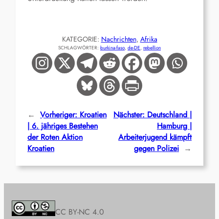
KATEGORIE:
Nachrichten
, 
Afrika
SCHLAGWÖRTER:
burkina-faso
, 
de-DE
, 
rebellion
←
Vorheriger:
Kroatien
Nächster:
Deutschland |
| 6. jähriges Bestehen
Hamburg |
der Roten Aktion
Arbeiterjugend kämpft
Kroatien
gegen Polizei
→
CC BY-NC 4.0